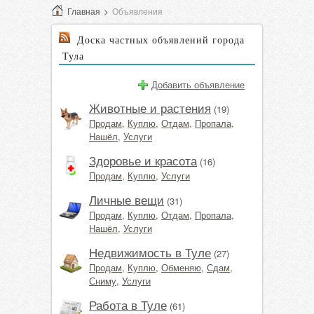
Главная
>
Объявления
Доска частных объявлений города
Тула
Добавить объявление
Животные и растения
(19)
Продам
,
Куплю
,
Отдам
,
Пропала
,
Нашёл
,
Услуги
Здоровье и красота
(16)
Продам
,
Куплю
,
Услуги
Личные вещи
(31)
Продам
,
Куплю
,
Отдам
,
Пропала
,
Нашёл
,
Услуги
Недвижимость в Туле
(27)
Продам
,
Куплю
,
Обменяю
,
Сдам
,
Сниму
,
Услуги
Работа в Туле
(61)