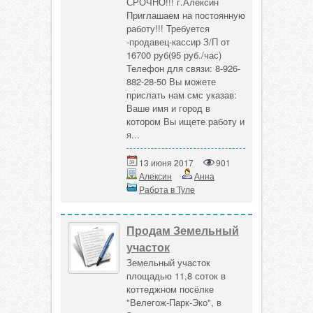
СРОЧНО!!! г.Алексин
Приглашаем на постоянную
работу!!! Требуется
-продавец-кассир З/П от
16700 руб(95 руб./час)
Телефон для связи: 8-926-
882-28-50 Вы можете
прислать нам смс указав:
Ваше имя и город в
котором Вы ищете работу и
я...
13 июня 2017
901
Алексин
Анна
Работа в Туле
Продам Земельный
участок
Земельный участок
площадью 11,8 соток в
коттеджном посёлке
"Велегож-Парк-Эко", в