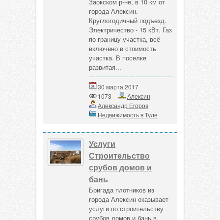
Заокском р-не, в 10 км от
города Алексин.
Круглогодичный подъезд.
Электричество - 15 кВт. Газ
по границу участка, всё
включено в стоимость
участка. В поселке
развитая...
30 марта 2017
1073
Алексин
Александр Егоров
Недвижимость в Туле
Услуги
Строительство
срубов домов и
бань
Бригада плотников из
города Алексин оказывает
услуги по строительству
срубов домов и бань в