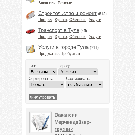
Вакансии
,
Резюме
Строительство и ремонт
(513)
Продам
,
Куплю
,
Обменяю
,
Услуги
Транспорт в Туле
(45)
Продам
,
Куплю
,
Обменяю
,
Услуги
Услуги в городе Тула
(711)
Предлагаю
,
Требуется
Тип:
Город:
Сортировать:
Сортировать:
Вакансии
Мерчендайзер-
грузчик