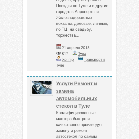
Поездки по Туле и в другие
города: в Аэропорты и
Железнодорожные
вокзалы, деловые, личные,
по ТЦ, на свадьбу,
торжества,...
21 апреля 2018
817
Тула
tkolimp
Транспорт в
Туле
Услуги Ремонт и
замена
автомобильных
стекол в Туле
Квалифицированные
мастера быстро и
качественно произведут
замену и ремонт
автостекол по самым