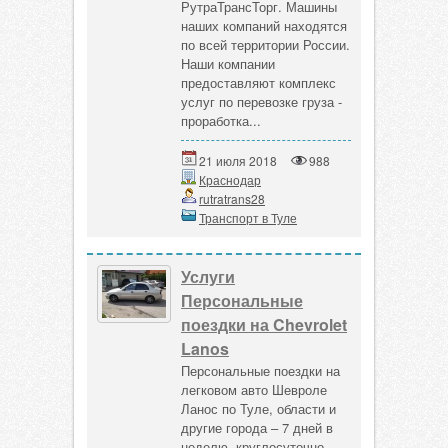
РутраТрансТорг. Машины
наших компаний находятся
по всей территории России.
Наши компании
предоставляют комплекс
услуг по перевозке груза -
проработка...
21 июля 2018
988
Краснодар
rutratrans28
Транспорт в Туле
Услуги
Персональные
поездки на Chevrolet
Lanos
Персональные поездки на
легковом авто Шевроле
Ланос по Туле, области и
другие города – 7 дней в
неделю, круглосуточно.