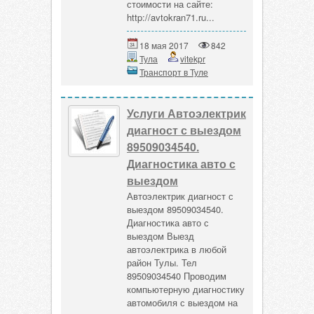
стоимости на сайте:
http://avtokran71.ru...
18 мая 2017
842
Тула
vitekpr
Транспорт в Туле
Услуги Автоэлектрик
диагност с выездом
89509034540.
Диагностика авто с
выездом
Автоэлектрик диагност с
выездом 89509034540.
Диагностика авто с
выездом Выезд
автоэлектрика в любой
район Тулы. Тел
89509034540 Проводим
компьютерную диагностику
автомобиля с выездом на