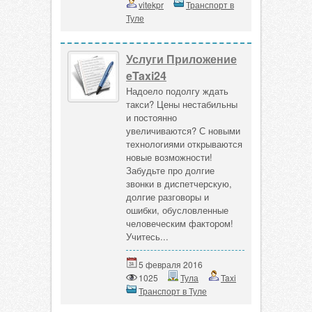
vitekpr
Транспорт в
Туле
Услуги Приложение
eTaxi24
Надоело подолгу ждать
такси? Цены нестабильны
и постоянно
увеличиваются? С новыми
технологиями открываются
новые возможности!
Забудьте про долгие
звонки в диспетчерскую,
долгие разговоры и
ошибки, обусловленные
человеческим фактором!
Учитесь...
5 февраля 2016
1025
Тула
Taxi
Транспорт в Туле