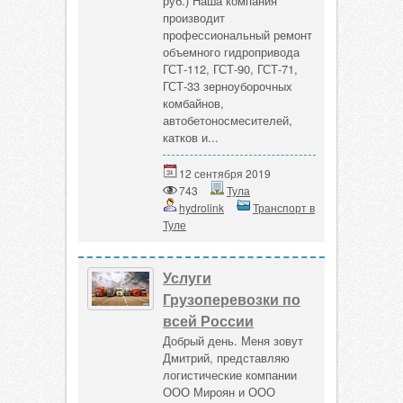
руб.) Наша компания
производит
профессиональный ремонт
объемного гидропривода
ГСТ-112, ГСТ-90, ГСТ-71,
ГСТ-33 зерноуборочных
комбайнов,
автобетоносмесителей,
катков и...
12 сентября 2019
743
Тула
hydrolink
Транспорт в
Туле
Услуги
Грузоперевозки по
всей России
Добрый день. Меня зовут
Дмитрий, представляю
логистические компании
ООО Мироян и ООО