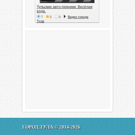
Тульские авто-пряники. Весёлая
езда.
7
0
0
Видео города
Тула
Тула. 1941. Документальный
фильм
6
0
0
Видео города
Тула
00:20:11
Эфир от 11.01.2016 (19.35) Тула
ГОРОД ТУЛА © 2014-2026