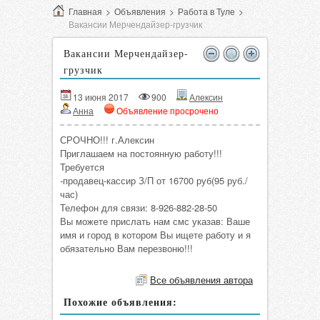
Главная
>
Объявления
>
Работа в Туле
>
Вакансии Мерчендайзер-грузчик
Вакансии Мерчендайзер-
грузчик
13 июня 2017
900
Алексин
Анна
Объявление просрочено
СРОЧНО!!! г.Алексин
Приглашаем на постоянную работу!!!
Требуется
-продавец-кассир З/П от 16700 руб(95 руб./
час)
Телефон для связи: 8-926-882-28-50
Вы можете прислать нам смс указав: Ваше
имя и город в котором Вы ищете работу и я
обязательно Вам перезвоню!!!
Все объявления автора
Похожие объявления: