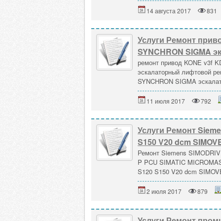
14 августа 2017
831
Услуги Ремонт приво
SYNCHRON SIGMA эк
ремонт привод KONE v3f K
эскалаторный лифтовой рем
SYNCHRON SIGMA эскалато
11 июля 2017
792
Услуги Ремонт Sieme
S150 V20 dcm SIMO
Ремонт Siemens SIMODRIV
P PCU SIMATIC MICROMAS
S120 S150 V20 dcm SIMO
2 июля 2017
879
Услуги Ремонт пром