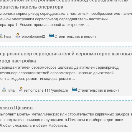
ователь панель оператора
троники сервопривод серводвигатель частотный преобразователь пане
енной электроники сервопривод серводвигатель частотный
ератора 1. Ремонт промышленной электроники:...
Тула
remontpromel2
Строительство и ремонт
дер резольвер серводвигателей сервомоторов шаговы
ивод настройка
 серводвигателей сервомоторов шаговых двигателей сервопривод
резольвер серводвигателей сервомоторов шаговых двигателей
онт энкодера, ремонт инкодера, ремонт...
Тула
remontpanel11@yandex.ru
Строительство и ремонт
ключ в Щёкино
выполнит монтаж металлических или строительство кирпичных заборов 
но «под ключ» начиная с фундамента.Поможем в выборе и доставке
Любая сложность и объём.Работаем...