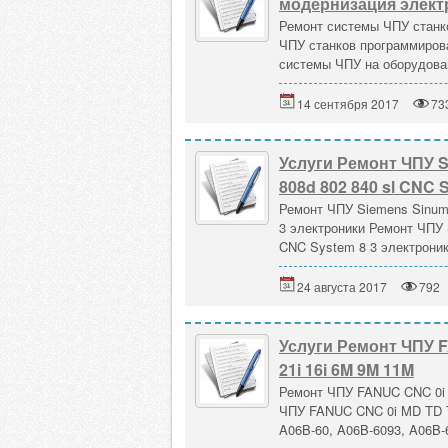
модернизация элект
Ремонт системы ЧПУ станк
ЧПУ станков программиров
системы ЧПУ на оборудован
14 сентября 2017
73
Услуги Ремонт ЧПУ S
808d 802 840 sl CNC 
Ремонт ЧПУ Siemens Sinume
3 электроники Ремонт ЧПУ 
CNC System 8 3 электроник
24 августа 2017
792
Услуги Ремонт ЧПУ FA
21i 16i 6M 9M 11M
Ремонт ЧПУ FANUC CNC 0i M
ЧПУ FANUC CNC 0i MD TD TC 
A06B-60, A06B-6093, A06B-6