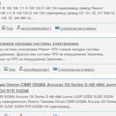
д
B 105 106 111 A 120 130 D 140 150 сервопривод привод Ремонт
06 111 A 120 130 D 140 150 сервопривод привод UV 101, ID. 317 559-12,
105, ID. 344 980-14,...
Тула
remont.heidenhain11
Строительство и ремонт
станков наладка системы электроники
ка системы электроники Ремонт ЧПУ станков наладка системы
удование, Диагностика системы ЧПУ на оборудовании Заказчика,
ных на ЧПУ на оборудовании Заказчика....
5
Тула
remontbaumuller1
Строительство и ремонт
wa Omron CIMR SIGMA Accurax G5 Series G r88 r88d Jun
GDH R7D SGDM
MR SIGMA Accurax G5 Series G r88 r88d Junma JUSP SGDV SJDE SGDH
 серводвигатель Ремонт Yaskawa Omron CIMR SIGMA Accurax G5 Serie
DV SJDE SGDH R7D SGDM r7d сервопривод...