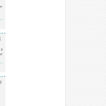
мы
E
 8
sl
i