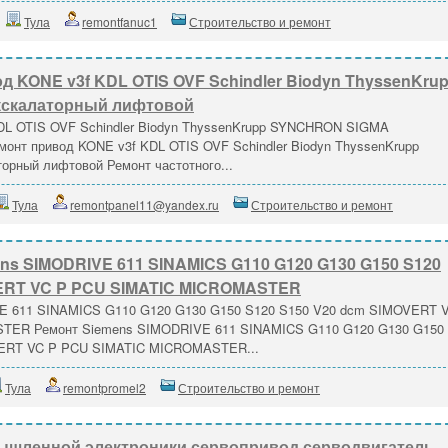
Тула
remontfanuc1
Строительство и ремонт
д KONE v3f KDL OTIS OVF Schindler Biodyn ThyssenKru
скалаторный лифтовой
DL OTIS OVF Schindler Biodyn ThyssenKrupp SYNCHRON SIGMA
онт привод KONE v3f KDL OTIS OVF Schindler Biodyn ThyssenKrupp
рный лифтовой Ремонт частотного...
Тула
remontpanel11@yandex.ru
Строительство и ремонт
ns SIMODRIVE 611 SINAMICS G110 G120 G130 G150 S120
VERT VC P PCU SIMATIC MICROMASTER
E 611 SINAMICS G110 G120 G130 G150 S120 S150 V20 dcm SIMOVERT 
TER Ремонт Siemens SIMODRIVE 611 SINAMICS G110 G120 G130 G150
VERT VC P PCU SIMATIC MICROMASTER...
Тула
remontpromel2
Строительство и ремонт
ышленной электроники сервопривод серводвигатель