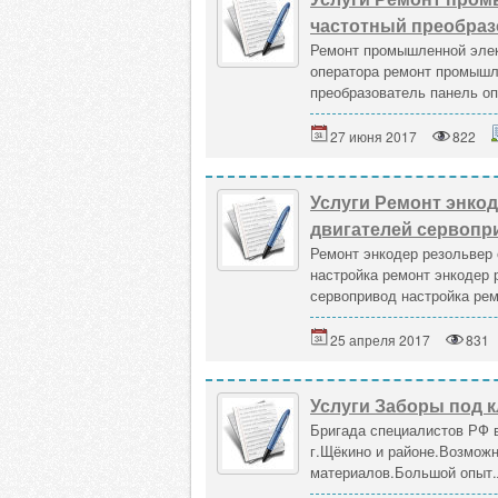
частотный преобраз
Ремонт промышленной элек
оператора ремонт промышл
преобразователь панель оп
27 июня 2017
822
Услуги Ремонт энко
двигателей сервопр
Ремонт энкодер резольвер
настройка ремонт энкодер 
сервопривод настройка рем
25 апреля 2017
831
Услуги Заборы под 
Бригада специалистов РФ 
г.Щёкино и районе.Возмож
материалов.Большой опыт.