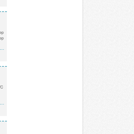
ер
ер
VC