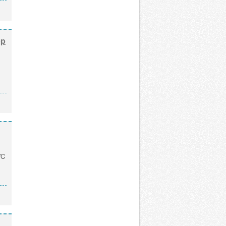
pp
VC