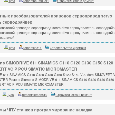
1
Тула
remontbaumuller1
Строительство и ремонт
отных преобразователей приводов сервопривод servo
ль серводрайвер
ователей приводов сервопривод servo drive сервоусилитель серводрайв
ователей приводов сервопривод servo drive сервоусилитель серводрайв
ователей,...
7
Тула
remontcnc11
Строительство и ремонт
ns SIMODRIVE 611 SINAMICS G110 G120 G130 G150 S120
VERT VC P PCU SIMATIC MICROMASTER
E 611 SINAMICS G110 G120 G130 G150 S120 S150 V20 dcm SIMOVERT 
TER Ремонт Siemens SIMODRIVE 611 SINAMICS G110 G120 G130 G150
VERT VC P PCU SIMATIC MICROMASTER...
Тула
remontsiemens10
Строительство и ремонт
емы ЧПУ станков программирование наладка