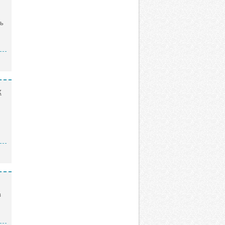
ль
х
в