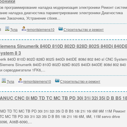
роники
ов программирование наладка модернизация электроники Ремонт систе
ание наладка диагностика параметрирование электроники Диагностика
ии Заказчика, Устранение сбоев...
3
Тула
remontsiemens10
Строительство и ремонт
iemens Sinumerik 840D 810D 802D 828D 802S 840Di 840D
System 8 3
rik 840D 810D 802D 828D 802S 840Di 840DE 808d 802 840 sl CNC System
Siemens Sinumerik 840D 810D 802D 828D 802S 840Di 840DE 808d 802 840 
и серводвигатели 1FK6,...
Тула
remontsiemens10
Строительство и ремонт
NUC CNC 0i MD TD TC MC TB PD 30i 31i 32i 35i D B B5 18
D TD TC MC TB PD 30i 31i 32i 35i D B B5 18i 21i 16i 6M 9M 11M Ремонт
MC TB PD 30i 31i 32i 35i D B B5 18i 21i 16i 6M, 9M, 11M servo drive
096, A06B-6090,...