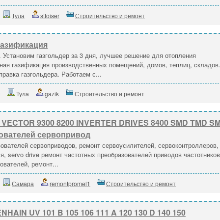
Тула
sttoiser
Строительство и ремонт
газификация
 Установим газгольдер за 3 дня, лучшее решение для отопления
ная газификация производственных помещений, домов, теплиц, складов
равка газгольдера. Работаем с...
9
Тула
gazik
Строительство и ремонт
e VECTOR 9300 8200 INVERTER DRIVES 8400 SMD TMD S
ователей сервопривод
ователей сервоприводов, ремонт сервоусилителей, сервоконтроллеров,
я, servo drive ремонт частотных преобразователей приводов частотников
ователей, ремонт...
Самара
remontpromel1
Строительство и ремонт
HAIN UV 101 B 105 106 111 A 120 130 D 140 150