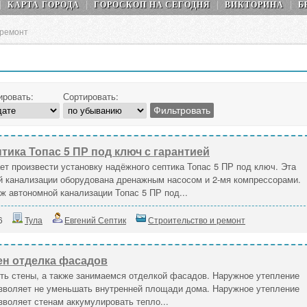
КАРТА ГОРОДА
ГОРОСКОП НA СEГОДНЯ
ВИКТОРИНА
Б
 ремонт
ировать:
Сортировать:
птика Топас 5 ПР под ключ с гарантией
т произвести установку надёжного септика Топас 5 ПР под ключ. Эта
й канализации оборудована дренажным насосом и 2-мя компрессорами.
 автономной канализации Топас 5 ПР под...
6
Тула
Евгений Септик
Строительство и ремонт
ен отделка фасадов
ть стены, а также занимаемся отделкой фасадов. Наружное утепление
озволяет не уменьшать внутренней площади дома. Наружное утепление
зволяет стенам аккумулировать тепло...