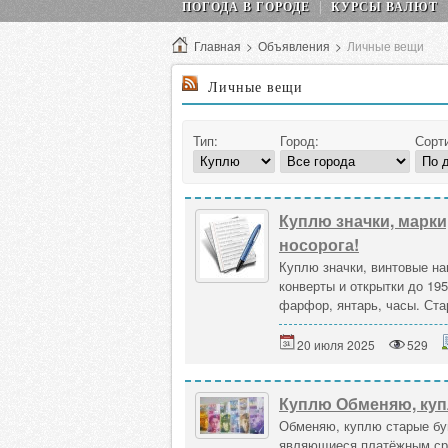
ПОГОДА В ГОРОДЕ
КУРСЫ ВАЛЮТ
Главная
>
Объявления
>
Личные вещи
Личные вещи
Тип:
Город:
Сорт
Куплю значки, марки
носорога!
Куплю значки, винтовые наг
конверты и открытки до 19
фарфор, янтарь, часы. Ста
20 июля 2025
529
Куплю Обменяю, куп
Обменяю, куплю старые бу
являющиеся платёжным сре