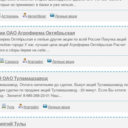
торые не принимают в банки и уже нельзя...
Астрахань
denantikvar
Личные вещи
ии ОАО Агрофирма Октябрьская
ирма Октябрьская и любые другие акции по всей России Покупка акций
любом городе У нас лучшая цена акций Агрофирма Октябрьская Расчет
ги и сборы берем на себя....
Саранск
finansabn
Личные вещи
й ОАО Туламашзавод
амашзавод. Оплата наличными до сделки. Выкуп акций Туламашзавод по
ия сделки по продаже акций Туламашзавод - 20 минут. Если Вы хотите
 - Звоните! 8-985-268-23-01 Наш...
Тула
finansabn
Личные вещи
иятий Тулы