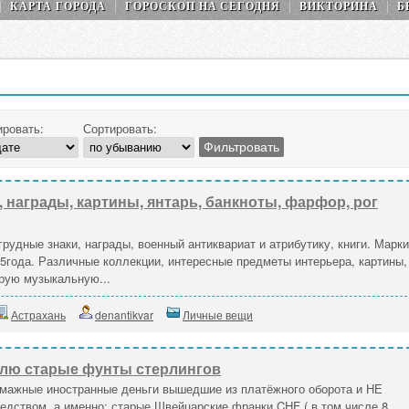
КАРТА ГОРОДА
ГОРОСКОП НA СEГОДНЯ
ВИКТОРИНА
Б
ировать:
Сортировать:
, награды, картины, янтарь, банкноты, фарфор, рог
рудные знаки, награды, военный антиквариат и атрибутику, книги. Марки
55года. Различные коллекции, интересные предметы интерьера, картины,
рую музыкальную...
Астрахань
denantikvar
Личные вещи
лю старые фунты стерлингов
мажные иностранные деньги вышедшие из платёжного оборота и НЕ
дством, а именно: старые Швейцарские франки CHF ( в том числе 8