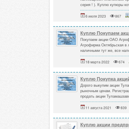
серия ! ). Куплю купюры ко
6 июля 2023
867
Куплю Покупаем акц
Покупаем акции ОАО Агроф
Агрофирма Октябрьская в 
наличными тут же, все нало
18 марта 2022
674
Куплю Покупка акци
Дорого выкупим акции Тул
рыночным ценам. Регистрац
продать акции Туламашзавод
11 августа 2021
839
Куплю акции предпр