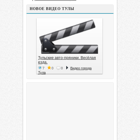
НОВОЕ ВИДЕО ТУЛЫ
Тульские авто-пряники. Весёлая
езда.
7
0
0
Видео города
Тула
Тула. 1941. Документальный
фильм
6
0
0
Видео города
Тула