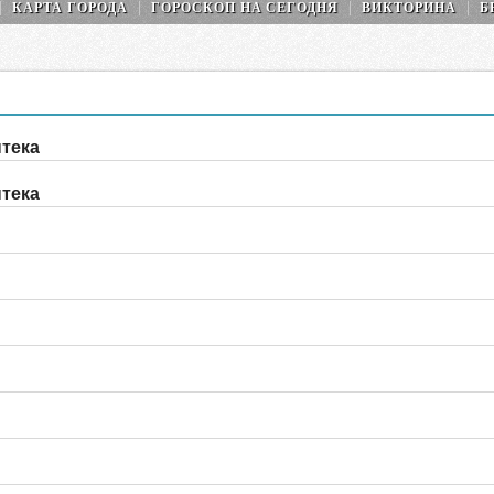
КАРТА ГОРОДА
ГОРОСКОП НA СEГОДНЯ
ВИКТОРИНА
Б
тека
тека