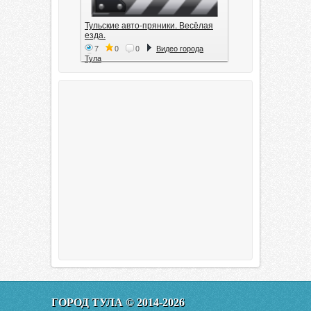
Тульские авто-пряники. Весёлая
езда.
7
0
0
Видео города
Тула
Тула. 1941. Документальный
фильм
6
0
0
Видео города
Тула
00:20:11
Эфир от 11.01.2016 (19.35) Тула
ГОРОД ТУЛА © 2014-2026