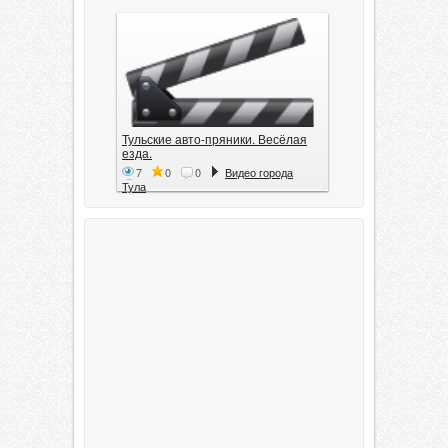
Тульские авто-пряники. Весёлая
езда.
7
0
0
Видео города
Тула
Тула. 1941. Документальный
фильм
6
0
0
Видео города
Тула