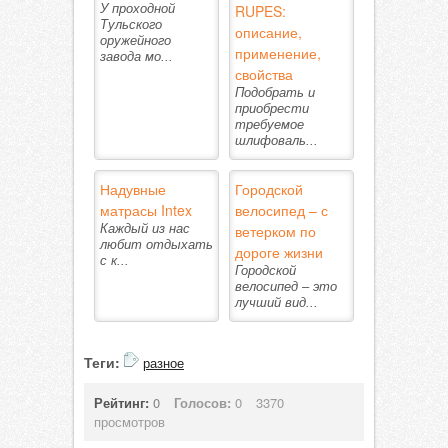
У проходной
RUPES:
Тульского
описание,
оружейного
применение,
завода мо...
свойства
Подобрать и
приобрести
требуемое
шлифоваль...
Надувные
Городской
матрасы Intex
велосипед – с
Каждый из нас
ветерком по
любит отдыхать
дороге жизни
с к...
Городской
велосипед – это
лучший вид...
Теги:
разное
Рейтинг:
0
Голосов:
0
3370
просмотров