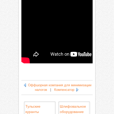
Оффшорная компания для минимизации
налогов
|
Компенсатор
Тульские
Шлифовальное
куранты
оборудование