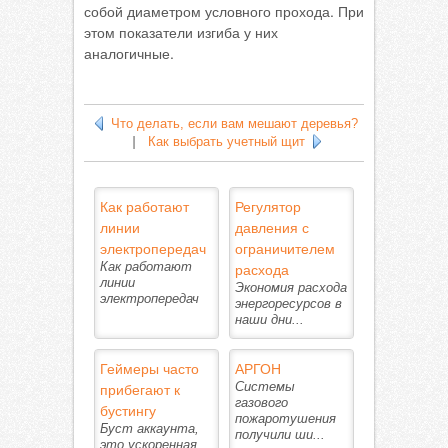
собой диаметром условного прохода. При
этом показатели изгиба у них
аналогичные.
Что делать, если вам мешают деревья?
|
Как выбрать учетный щит
Как работают
Регулятор
линии
давления с
электропередач
ограничителем
Как работают
расхода
линии
Экономия расхода
электропередач
энергоресурсов в
наши дни...
Геймеры часто
АРГОН
прибегают к
Системы
газового
бустингу
пожаротушения
Буст аккаунта,
получили ши...
это ускоренная