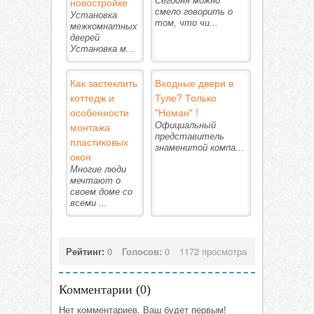
новостройке
Сегодня можно
смело говорить о
Установка
том, что чи...
межкомнатных
дверей
Установка м...
Как застеклить
Входные двери в
коттедж и
Туле? Только
особенности
"Неман" !
монтажа
Официальный
представитель
пластиковых
знаменитой компа...
окон
Многие люди
мечтают о
своем доме со
всеми ...
Рейтинг:
0
Голосов:
0
1172 просмотра
Комментарии (
0
)
Нет комментариев. Ваш будет первым!