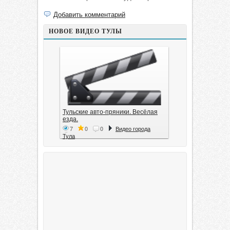
Добавить комментарий
НОВОЕ ВИДЕО ТУЛЫ
Тульские авто-пряники. Весёлая
езда.
7
0
0
Видео города
Тула
Тула. 1941. Документальный
фильм