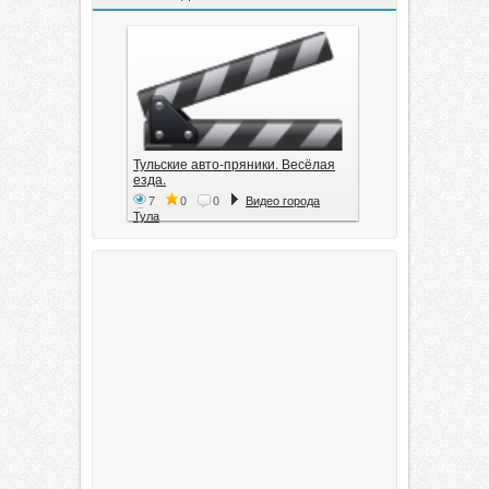
Тульские авто-пряники. Весёлая
езда.
7
0
0
Видео города
Тула
Тула. 1941. Документальный
фильм
6
0
0
Видео города
Тула