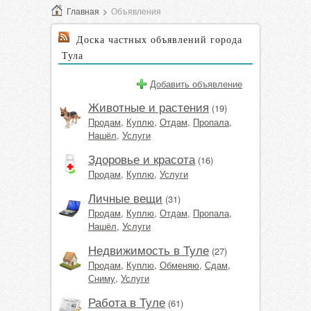
Главная
>
Объявления
Доска частных объявлений города
Тула
Добавить объявление
Животные и растения
(19)
Продам
,
Куплю
,
Отдам
,
Пропала
,
Нашёл
,
Услуги
Здоровье и красота
(16)
Продам
,
Куплю
,
Услуги
Личные вещи
(31)
Продам
,
Куплю
,
Отдам
,
Пропала
,
Нашёл
,
Услуги
Недвижимость в Туле
(27)
Продам
,
Куплю
,
Обменяю
,
Сдам
,
Сниму
,
Услуги
Работа в Туле
(61)