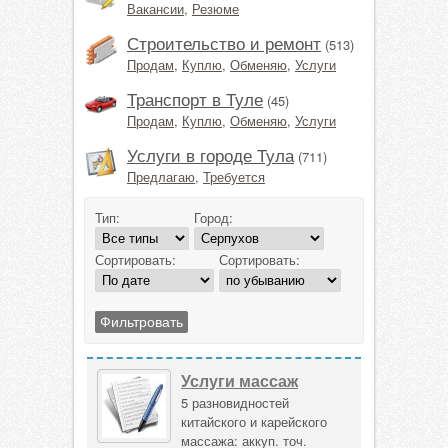
Вакансии
,
Резюме
Строительство и ремонт
(513)
Продам
,
Куплю
,
Обменяю
,
Услуги
Транспорт в Туле
(45)
Продам
,
Куплю
,
Обменяю
,
Услуги
Услуги в городе Тула
(711)
Предлагаю
,
Требуется
Тип:
Город:
Сортировать:
Сортировать:
Услуги массаж
5 разновидностей
китайского и карейского
массажа: аккуп. точ.