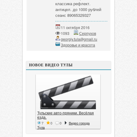
классика рефлект.
антицел. до 1000 рублей
сеанс 89065329327
11 октября 2016
1093
Серпухов
georgiy.tula@gmail.ru
Здоровье и красота
НОВОЕ ВИДЕО ТУЛЫ
Тульские авто-пряники. Весёлая
езда.
7
0
0
Видео города
Тула