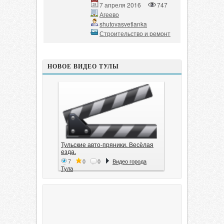
7 апреля 2016
747
Агеево
shutovasvetlanka
Строительство и ремонт
НОВОЕ ВИДЕО ТУЛЫ
Тульские авто-пряники. Весёлая
езда.
7
0
0
Видео города
Тула