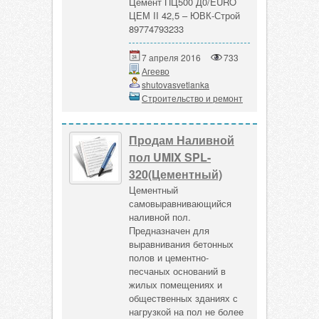
Цемент ПЦ500 Д0/EURO
ЦЕМ II 42,5 – ЮВК-Строй
89774793233
7 апреля 2016
733
Агеево
shutovasvetlanka
Строительство и ремонт
Продам Наливной
пол UMIX SPL-
320(Цементный)
Цементный
самовыравнивающийся
наливной пол.
Предназначен для
выравнивания бетонных
полов и цементно-
песчаных оснований в
жилых помещениях и
общественных зданиях с
нагрузкой на пол не более