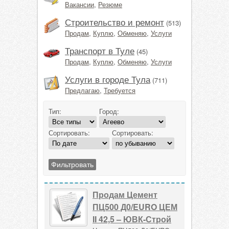
Вакансии
,
Резюме
Строительство и ремонт
(513)
Продам
,
Куплю
,
Обменяю
,
Услуги
Транспорт в Туле
(45)
Продам
,
Куплю
,
Обменяю
,
Услуги
Услуги в городе Тула
(711)
Предлагаю
,
Требуется
Тип:
Город:
Сортировать:
Сортировать:
Продам Цемент
ПЦ500 Д0/EURO ЦЕМ
II 42,5 – ЮВК-Строй