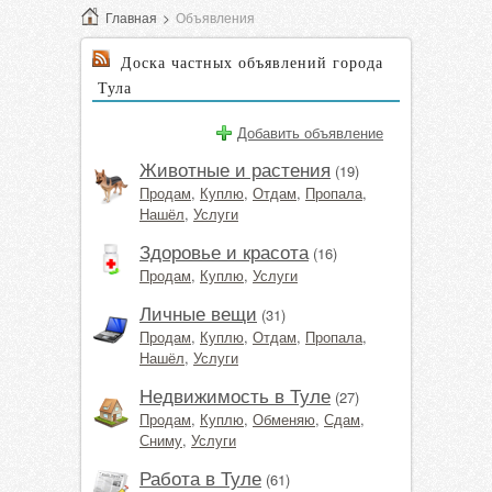
Главная
>
Объявления
Доска частных объявлений города
Тула
Добавить объявление
Животные и растения
(19)
Продам
,
Куплю
,
Отдам
,
Пропала
,
Нашёл
,
Услуги
Здоровье и красота
(16)
Продам
,
Куплю
,
Услуги
Личные вещи
(31)
Продам
,
Куплю
,
Отдам
,
Пропала
,
Нашёл
,
Услуги
Недвижимость в Туле
(27)
Продам
,
Куплю
,
Обменяю
,
Сдам
,
Сниму
,
Услуги
Работа в Туле
(61)