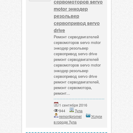
сервомоторов servo
motor энкодер
резольвер
сервопривод servo
drive
Ремонт серводвигателей
сервомоторов servo motor
энкодер резольвер
сервопривод servo drive
ремонт серводвигателей
сервомоторов servo motor
энкодер резольвер
сервопривод servo drive
ремонт серводвигателей,
ремонт сервомотора,
ремонт...
1 сентября 2016
944
Тула
remontpromel
Услуги
в городе Тула