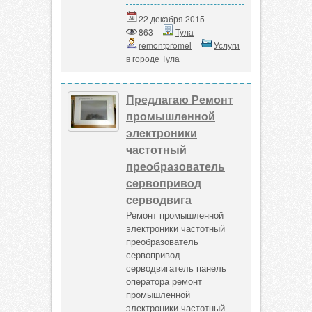
22 декабря 2015
863
Тула
remontpromel
Услуги
в городе Тула
Предлагаю Ремонт
промышленной
электроники
частотный
преобразователь
сервопривод
серводвига
Ремонт промышленной
электроники частотный
преобразователь
сервопривод
серводвигатель панель
оператора ремонт
промышленной
электроники частотный