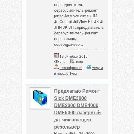
серводвигатель
сервоусилитель ремонт
jetter JetMove dima3 JM
JetControl JetView BT JX Jl
JHN JK JH серводвигатель
сервоусилитель ремонт
сервопривод
серводрайвер...
12 октября 2015
737
Тула
remontpromel
Услуги
в городе Тула
Предлагаю Ремонт
Sick DME3000
DME2000 DME4000
DME5000 лазерный
датчик энкодер
резольвер
Ремонт Sick DME3000