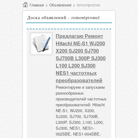
Главная
>
Объявления
>
remontpromel
Доска объявлений - remontpromel
Предлагаю Ремонт
Hitachi NE-S1 WJ200
X200 SJ200 SJ700
SJ700B L300P SJ300
L100 L200 SJ300
NES1 частотных
преобразователей
Ремонтируем и запускаем
разнообразных
производителей частотных
преобразователей: Hitachi
NE-S1, WJ200, X200,
SJ200, SJ700, SJ700B,
L300P, SJ300, L100, L200,
SJ300, NES1, NES1-
002SBE, NES1-004SBE,