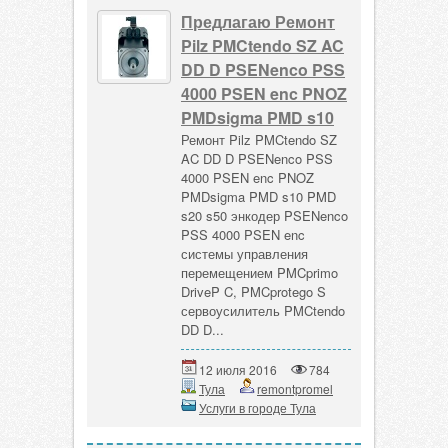
Предлагаю Ремонт
Pilz PMCtendo SZ AC
DD D PSENenco PSS
4000 PSEN enc PNOZ
PMDsigma PMD s10
Ремонт Pilz PMCtendo SZ
AC DD D PSENenco PSS
4000 PSEN enc PNOZ
PMDsigma PMD s10 PMD
s20 s50 энкодер PSENenco
PSS 4000 PSEN enc
системы управления
перемещением PMCprimo
DriveP C, PMCprotego S
сервоусилитель PMCtendo
DD D...
12 июля 2016
784
Тула
remontpromel
Услуги в городе Тула