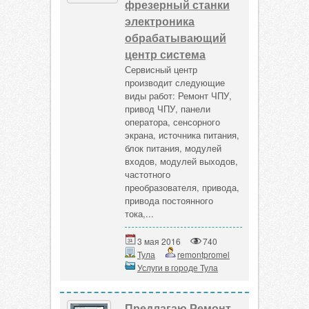
фрезерный станки
электроника
обрабатывающий
центр система
Сервисный центр
производит следующие
виды работ: Ремонт ЧПУ,
привод ЧПУ, панели
оператора, сенсорного
экрана, источника питания,
блок питания, модулей
входов, модулей выходов,
частотного
преобразователя, привода,
привода постоянного
тока,...
3 мая 2016
740
Тула
remontpromel
Услуги в городе Тула
Предлагаю Ремонт