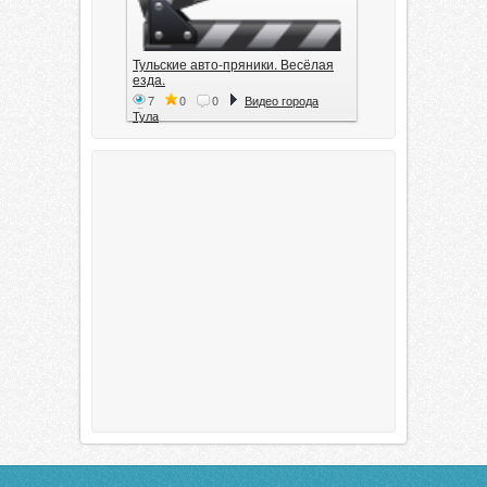
Тульские авто-пряники. Весёлая
езда.
7
0
0
Видео города
Тула
Тула. 1941. Документальный
фильм
6
0
0
Видео города
Тула
00:20:11