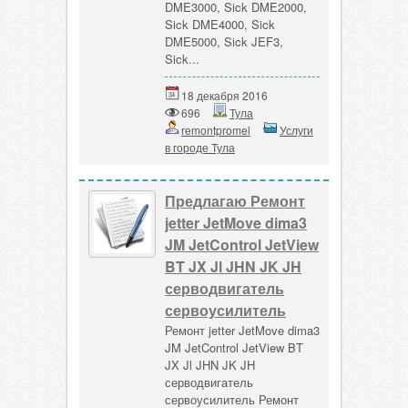
DME3000, Sick DME2000,
Sick DME4000, Sick
DME5000, Sick JEF3,
Sick...
18 декабря 2016
696
Тула
remontpromel
Услуги
в городе Тула
Предлагаю Ремонт
jetter JetMove dima3
JM JetControl JetView
BT JX Jl JHN JK JH
серводвигатель
сервоусилитель
Ремонт jetter JetMove dima3
JM JetControl JetView BT
JX Jl JHN JK JH
серводвигатель
сервоусилитель Ремонт