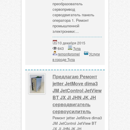
преобразователь
сервопривод
серводвигатель панель
оператора 1. Ремонт
промышленной
электроники:...
10 декабря 2015
843
Тула
remontpromel
Услуги
в городе Тула
Предлагаю Ремонт
jetter JetMove dima3
JM JetControl JetView
BT JX Jl JHN JK JH
серводвигатель
сервоусилитель
Ремонт jetter JetMove dima3
JM JetControl JetView BT
JX Jl JHN JK JH