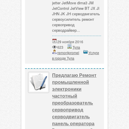
jetter JetMove dima3 JM
JetControl JetView BT JX Jl
JHN JK JH серводвигатель
сервоусилитель ремонт
сервопривод
серводрайвер...
29 ноября 2016
623
Тула
remontpromel
Услуги
в городе Тула
Предлагаю Ремонт
промышленной
электроники
частотный
преобразователь
сервопривод
серводвигатель
панель оператора