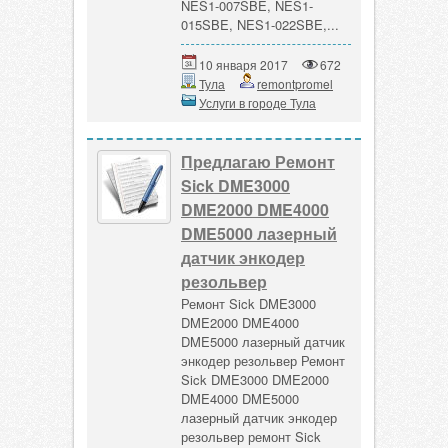
NES1-007SBE, NES1-
015SBE, NES1-022SBE,...
10 января 2017
672
Тула
remontpromel
Услуги в городе Тула
Предлагаю Ремонт
Sick DME3000
DME2000 DME4000
DME5000 лазерный
датчик энкодер
резольвер
Ремонт Sick DME3000
DME2000 DME4000
DME5000 лазерный датчик
энкодер резольвер Ремонт
Sick DME3000 DME2000
DME4000 DME5000
лазерный датчик энкодер
резольвер ремонт Sick