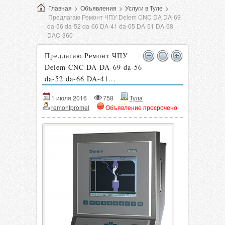
Главная
>
Объявления
>
Услуги в Туле
>
Предлагаю Ремонт ЧПУ Delem CNC DA DA-69
da-56 da-52 da-66 DA-41 da-65 DA-51 DA-68
DAC-360
Предлагаю Ремонт ЧПУ
Delem CNC DA DA-69 da-56
da-52 da-66 DA-41...
1 июля 2016
758
Тула
remontpromel
Объявление просрочено