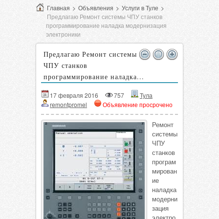
Главная
>
Объявления
>
Услуги в Туле
>
Предлагаю Ремонт системы ЧПУ станков
программирование наладка модернизация
электроники
Предлагаю Ремонт системы
ЧПУ станков
программирование наладка...
17 февраля 2016
757
Тула
remontpromel
Объявление просрочено
Ремонт
системы
ЧПУ
станков
програм
мирован
ие
наладка
модерни
зация
электро