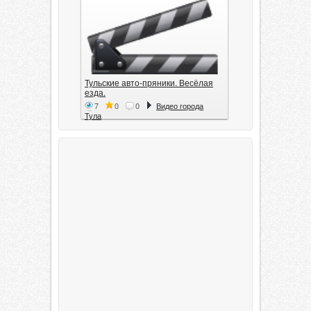
Тульские авто-пряники. Весёлая
езда.
7
0
0
Видео города
Тула
Тула. 1941. Документальный
фильм
6
0
0
Видео города
Тула