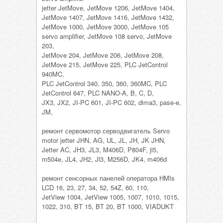
jetter JetMove, JetMove 1206, JetMove 1404,
JetMove 1407, JetMove 1416, JetMove 1432,
JetMove 1000, JetMove 3000, JetMove 105
servo amplifier, JetMove 108 servo, JetMove
203,
JetMove 204, JetMove 206, JetMove 208,
JetMove 215, JetMove 225, PLC JetControl
940MC,
PLC JetControl 340, 350, 360, 360MC, PLC
JetControl 647, PLC NANO-A, B, C, D,
JX3, JX2, JI-PC 601, JI-PC 602, dima3, pase-e,
JM,
ремонт сервомотор серводвигатель Servo
motor jetter JHN, AG, UL, JL, JH, JK JHN,
Jetter AC, JH3, JL3, M406D, P804F, jl5,
m504e, JL4, JH2, Jl3, M256D, JK4, m406d
ремонт сенсорных панелей оператора HMIs
LCD 16, 23, 27, 34, 52, 54Z, 60, 110,
JetView 1004, JetView 1005, 1007, 1010, 1015,
1022, 310, BT 15, BT 20, BT 1000, VIADUKT