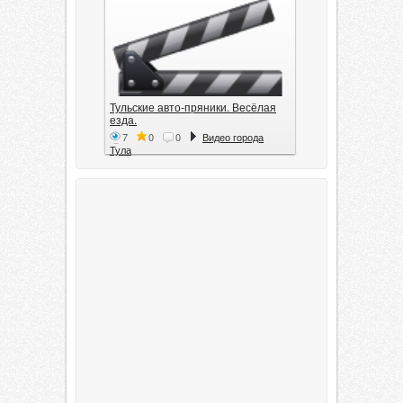
Тульские авто-пряники. Весёлая
езда.
7
0
0
Видео города
Тула
Тула. 1941. Документальный
фильм
6
0
0
Видео города
Тула