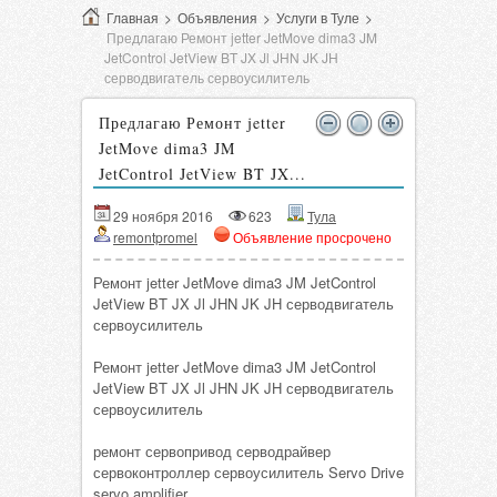
Главная
>
Объявления
>
Услуги в Туле
>
Предлагаю Ремонт jetter JetMove dima3 JM
JetControl JetView BT JX Jl JHN JK JH
серводвигатель сервоусилитель
Предлагаю Ремонт jetter
JetMove dima3 JM
JetControl JetView BT JX...
29 ноября 2016
623
Тула
remontpromel
Объявление просрочено
Ремонт jetter JetMove dima3 JM JetControl
JetView BT JX Jl JHN JK JH серводвигатель
сервоусилитель
Ремонт jetter JetMove dima3 JM JetControl
JetView BT JX Jl JHN JK JH серводвигатель
сервоусилитель
ремонт сервопривод серводрайвер
сервоконтроллер сервоусилитель Servo Drive
servo amplifier