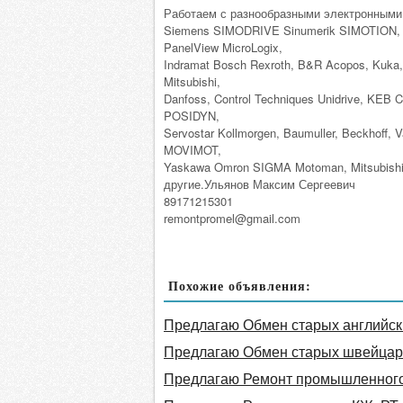
Работаем с разнообразными электронными
Siemens SIMODRIVE Sinumerik SIMOTION, Fa
PanelView MicroLogix,
Indramat Bosch Rexroth, B&R Acopos, Kuka, 
Mitsubishi,
Danfoss, Control Techniques Unidrive, KE
POSIDYN,
Servostar Kollmorgen, Baumuller, Beckh
MOVIMOT,
Yaskawa Omron SIGMA Motoman, Mitsubishi Ele
другие.Ульянов Максим Сергеевич
89171215301
remontpromel@gmail.com
Похожие объявления:
Предлагаю Обмен старых английски
Предлагаю Обмен старых швейцарс
Предлагаю Ремонт промышленног