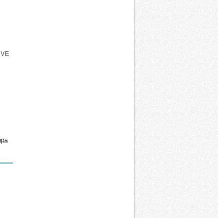
IVE
ора