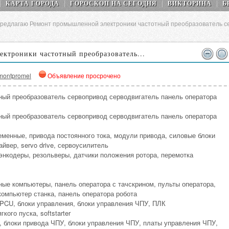
КАРТА ГОРОДА
ГОРОСКОП НA СEГОДНЯ
ВИКТОРИНА
Б
редлагаю Ремонт промышленной электроники частотный преобразователь се
ктроники частотный преобразователь...
montpromel
Объявление просрочено
ный преобразователь сервопривод серводвигатель панель оператора
ный преобразователь сервопривод серводвигатель панель оператора
еменные, привода постоянного тока, модули привода, силовые блоки
йвер, servo drive, сервоусилитель
, энкодеры, резольверы, датчики положения ротора, перемотка
ные компьютеры, панель оператора с тачскрином, пульты оператора,
омпьютер станка, панель оператора робота
PCU, блоки управления, блоки управления ЧПУ, ПЛК
кого пуска, softstarter
У, блоки привода ЧПУ, блоки управления ЧПУ, платы управления ЧПУ,