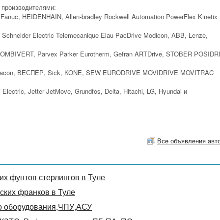
 производителями:
nuc, HEIDENHAIN, Allen-bradley Rockwell Automation PowerFlex Kinetix
Schneider Electric Telemecanique Elau PacDrive Modicon, ABB, Lenze,
B COMBIVERT, Parvex Parker Eurotherm, Gefran ARTDrive, STOBER POSIDR
off, Vacon, ВЕСПЕР, Sick, KONE, SEW EURODRIVE MOVIDRIVE MOVITRAC
ctric, Jetter JetMove, Grundfos, Delta, Hitachi, LG, Hyundai и
Все объявления авт
х фунтов стерлингов в Туле
ких франков в Туле
о оборудования,ЧПУ,АСУ