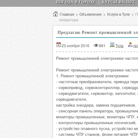
ПОГОДА В ГОРОДЕ
КУРСЫ ВАЛЮТ
Главная
>
Объявления
>
Услуги в Туле
>
П
оператора
Предлагаю Ремонт промышленной эле
23 ноября 2016
861
Тула
re
Ремонт промышленной электроники частот
Ремонт промышленной электроники частот
1. Ремонт промышленной электроники:
- частотные преобразователи, привода пер
- сервопривод, сервоконтороллер, серводра
- серводвигатели, сервомотор, servomotor
серводивгателя,
настройка энкодера, замена подшипников.
- сенсорная панель оператора, промышлен
мониторы промышленные, мониторы ЧПУ, к
- контроллеры промышленные логический, 
- устройство плавного пуска, устройство мяг
- системы ЧПУ станков, блоки питания ЧП