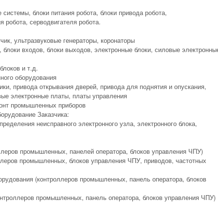
системы, блоки питания робота, блоки привода робота,
я робота, серводвигателя робота.
чик, ультразвуковые генераторы, коронаторы
 блоки входов, блоки выходов, электронные блоки, силовые электронны
блоков и т.д.
нного оборудования
ики, привода открывания дверей, привода для поднятия и опускания,
вые электронные платы, платы управления
монт промышленных приборов
борудование Заказчика:
определения неисправного электронного узла, электронного блока,
ллеров промышленных, панелей оператора, блоков управления ЧПУ)
ллеров промышленных, блоков управления ЧПУ, приводов, частотных
борудования (контроллеров промышленных, панель оператора, блоков
контроллеров промышленных, панель оператора, блоков управления ЧПУ)