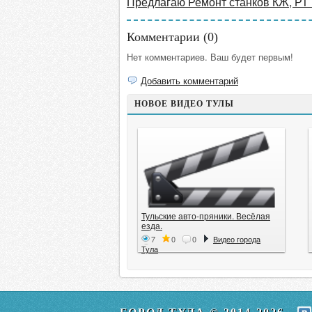
Предлагаю Ремонт станков КЖ, РТ
Комментарии (
0
)
Нет комментариев. Ваш будет первым!
Добавить комментарий
НОВОЕ ВИДЕО ТУЛЫ
Тульские авто-пряники. Весёлая
езда.
7
0
0
Видео города
Тула