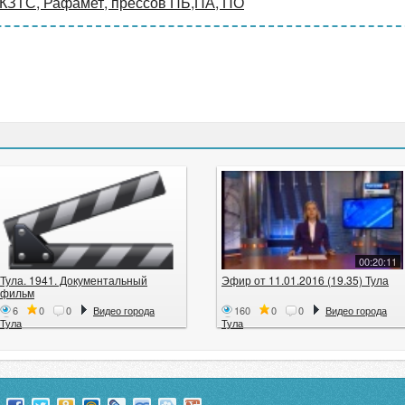
 КЗТС, Рафамет, прессов ПБ,ПА, ПО
00:20:11
Тула. 1941. Документальный
Эфир от 11.01.2016 (19.35) Тула
фильм
6
0
0
Видео города
160
0
0
Видео города
Тула
Тула