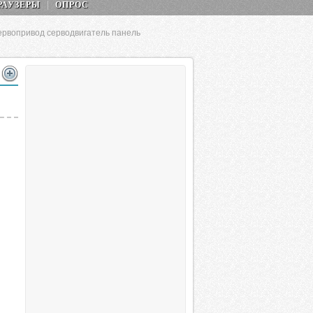
РАУЗЕРЫ
ОПРОС
рвопривод серводвигатель панель