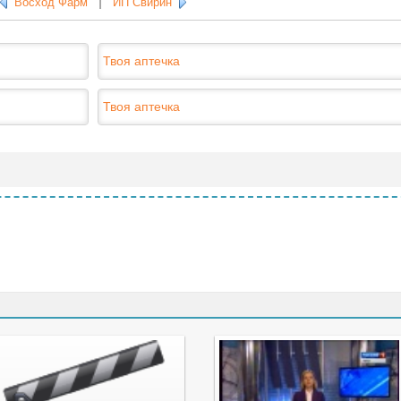
Восход Фарм
|
ИП Свирин
Твоя аптечка
Твоя аптечка