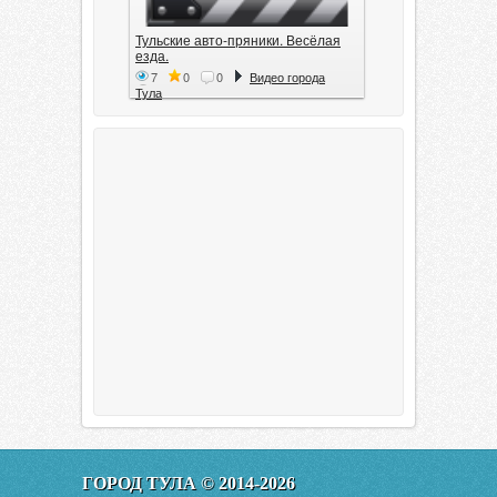
Тульские авто-пряники. Весёлая
езда.
7
0
0
Видео города
Тула
Тула. 1941. Документальный
фильм
6
0
0
Видео города
Тула
00:20:11
Эфир от 11.01.2016 (19.35) Тула
ГОРОД ТУЛА © 2014-2026