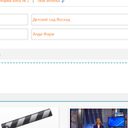
Фарма Вита № 2
|
Твоя аптечка
Детский сад Восход
Алди-Фарм
в