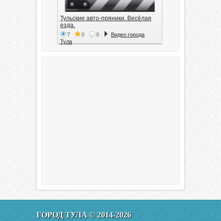
Тульские авто-пряники. Весёлая
езда.
7
0
0
Видео города
Тула
Тула. 1941. Документальный
фильм
6
0
0
Видео города
Тула
00:20:11
Эфир от 11.01.2016 (19.35) Тула
ГОРОД ТУЛА © 2014-2026