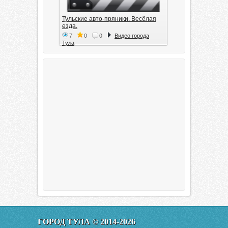
Тульские авто-пряники. Весёлая
езда.
7
0
0
Видео города
Тула
Тула. 1941. Документальный
фильм
6
0
0
Видео города
Тула
00:20:11
Эфир от 11.01.2016 (19.35) Тула
ГОРОД ТУЛА © 2014-2026