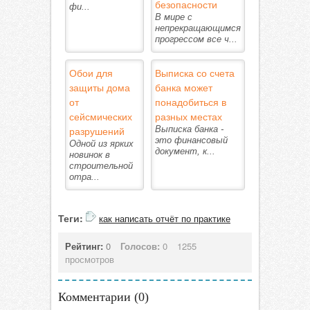
безопасности
фи...
В мире с
непрекращающимся
прогрессом все ч...
Обои для
Выписка со счета
защиты дома
банка может
от
понадобиться в
сейсмических
разных местах
разрушений
Выписка банка -
это финансовый
Одной из ярких
документ, к...
новинок в
строительной
отра...
Теги:
как написать отчёт по практике
Рейтинг:
0
Голосов:
0
1255
просмотров
Комментарии (
0
)