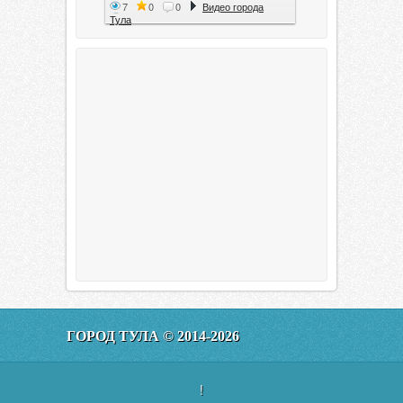
7
0
0
Видео города
Тула
Тула. 1941. Документальный
фильм
6
0
0
Видео города
Тула
00:20:11
Эфир от 11.01.2016 (19.35) Тула
ГОРОД ТУЛА © 2014-2026
160
0
0
Видео города
Тула
!