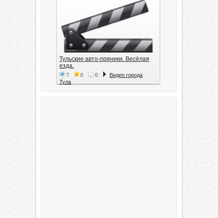
Тульские авто-пряники. Весёлая
езда.
7
0
0
Видео города
Тула
Тула. 1941. Документальный
фильм
6
0
0
Видео города
Тула