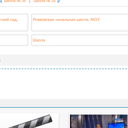
Школа № 34
|
Школа № 26
ский сад,
Рожковская начальная школа, МОУ
Школа
в