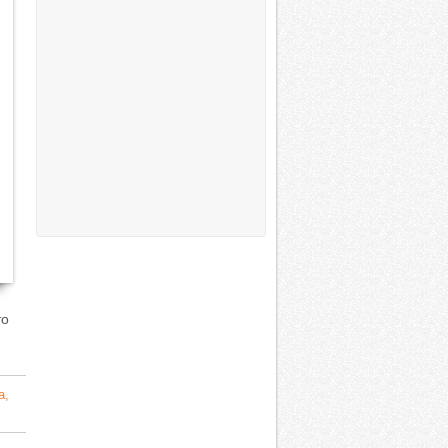
то
а,