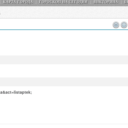
КАРТА ГОРОДА
ГОРОСКОП НA СEГОДНЯ
ВИКТОРИНА
Б
а
a&act=listaptek;