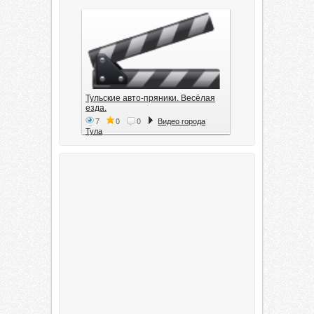
Тульские авто-пряники. Весёлая
езда.
7
0
0
Видео города
Тула
Тула. 1941. Документальный
фильм
6
0
0
Видео города
Тула