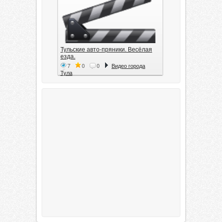
Тульские авто-пряники. Весёлая
езда.
7
0
0
Видео города
Тула
Тула. 1941. Документальный
фильм
6
0
0
Видео города
Тула