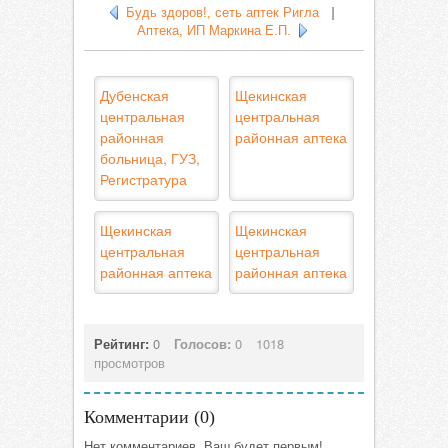
Будь здоров!, сеть аптек Ригла
|
Аптека, ИП Маркина Е.П.
Дубенская
Щекинская
центральная
центральная
районная
районная аптека
больница, ГУЗ,
Регистратура
Щекинская
Щекинская
центральная
центральная
районная аптека
районная аптека
Рейтинг:
0
Голосов:
0
1018
просмотров
Комментарии (
0
)
Нет комментариев. Ваш будет первым!