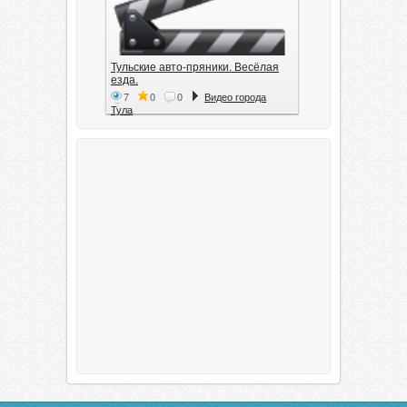
Тульские авто-пряники. Весёлая
езда.
7
0
0
Видео города
Тула
Тула. 1941. Документальный
фильм
6
0
0
Видео города
Тула