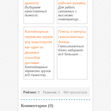
дымосос
рабочих рукавиц
Выбираем
Для работ,
качественный
связанных с
дымосос
высокими
температур...
Контейнерные
Плюсы и минусы
перевозки грузов
газосиликатных
ж/д транспортом
блоков
как один из
Газосиликатные
блоки набирают
дешевых
всё большую ...
способов
доставки
Контейнерные
перевозки грузов
ж/д транспор...
Рейтинг:
0
Голосов:
0
890 просмотров
Комментарии (
0
)