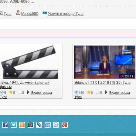
096, A06B-6090,...
Тула
Maxxx580
Услуги в городе Тула
00:20:11
Тула. 1941. Документальный
Эфир от 11.01.2016 (19.35) Тула
фильм
6
0
0
Видео города
160
0
0
Видео города
Тула
Тула