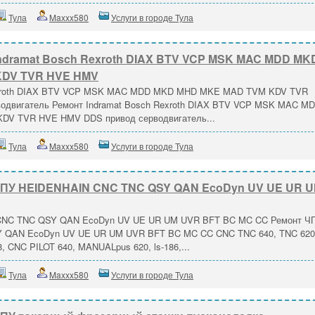
Тула
Maxxx580
Услуги в городе Тула
ndramat Bosch Rexroth DIAX BTV VCP MSK MAC MDD MK
KDV TVR HVE HMV
Rexroth DIAX BTV VCP MSK MAC MDD MKD MHD MKE MAD TVM KDV TVR
одвигатель Ремонт Indramat Bosch Rexroth DIAX BTV VCP MSK MAC M
V TVR HVE HMV DDS привод серводвигатель...
Тула
Maxxx580
Услуги в городе Тула
ЧПУ HEIDENHAIN CNC TNC QSY QAN EcoDyn UV UE UR 
CNC TNC QSY QAN EcoDyn UV UE UR UM UVR BFT BC MC CC Ремонт Ч
 QAN EcoDyn UV UE UR UM UVR BFT BC MC CC CNC TNC 640, TNC 620
, CNC PILOT 640, MANUALpus 620, ls-186,...
Тула
Maxxx580
Услуги в городе Тула