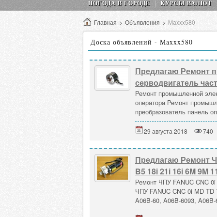
ПОГОДА В ГОРОДЕ
КУРСЫ ВАЛЮТ
Главная
>
Объявления
>
Maxxx580
Доска объявлений - Maxxx580
Предлагаю Ремонт 
серводвигатель час
Ремонт промышленной элек
оператора Ремонт промышл
преобразователь панель оп
29 августа 2018
740
Предлагаю Ремонт ЧП
B5 18i 21i 16i 6M 9M 
Ремонт ЧПУ FANUC CNC 0i M
ЧПУ FANUC CNC 0i MD TD TC 
A06B-60, A06B-6093, A06B-6