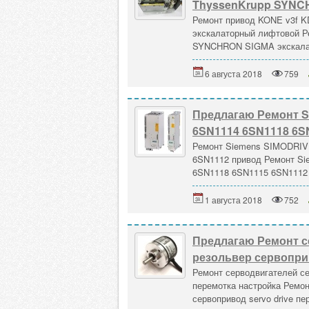
ThyssenKrupp SYNC
Ремонт привод KONE v3f K
экскалаторный лифтовой Р
SYNCHRON SIGMA экскалато
6 августа 2018
759
Предлагаю Ремонт S
6SN1114 6SN1118 6S
Ремонт Siemens SIMODRIV
6SN1112 привод Ремонт Si
6SN1118 6SN1115 6SN1112 
1 августа 2018
752
Предлагаю Ремонт с
резольвер сервоприв
Ремонт серводвигателей се
перемотка настройка Ремон
сервопривод servo drive пе