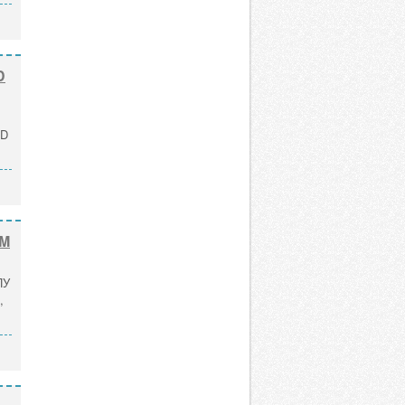
D
DD
UM
ПУ
,