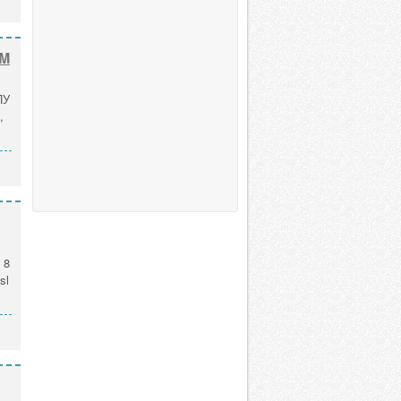
UM
ПУ
,
 8
sl