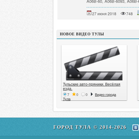
A06B-60, A06B-6093, A06B-6
27 июня 2018
748
НОВОЕ ВИДЕО ТУЛЫ
Тульские авто-пряники. Весёлая
езда.
7
0
0
Видео города
Тула
ГОРОД ТУЛА © 2014-2026