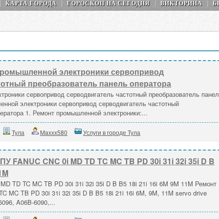
КАРТА ГОРОДА
ГОРОСКОП НA СEГОДНЯ
ВИКТОРИНА
Б
промышленной электроники сервопривод
тотный преобразователь панель оператора
троники сервопривод серводвигатель частотный преобразователь пане
енной электроники сервопривод серводвигатель частотный
ератора 1. Ремонт промышленной электроники:...
Тула
Maxxx580
Услуги в городе Тула
У FANUC CNC 0i MD TD TC MC TB PD 30i 31i 32i 35i D B
11M
D TD TC MC TB PD 30i 31i 32i 35i D B B5 18i 21i 16i 6M 9M 11M Ремонт
MC TB PD 30i 31i 32i 35i D B B5 18i 21i 16i 6M, 9M, 11M servo drive
096, A06B-6090,...