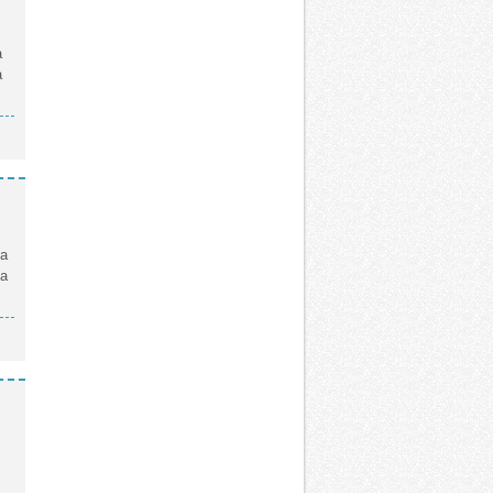
а
а
ма
ма