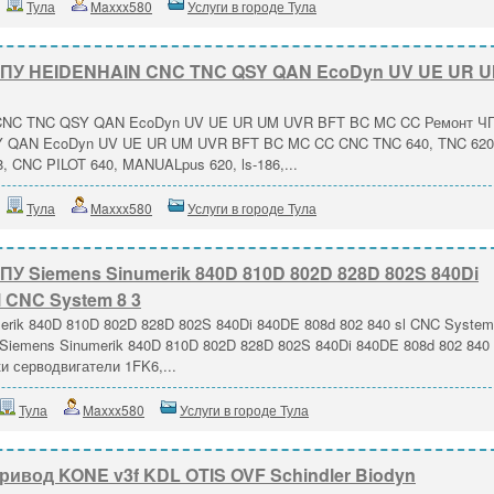
Тула
Maxxx580
Услуги в городе Тула
ЧПУ HEIDENHAIN CNC TNC QSY QAN EcoDyn UV UE UR 
CNC TNC QSY QAN EcoDyn UV UE UR UM UVR BFT BC MC CC Ремонт Ч
 QAN EcoDyn UV UE UR UM UVR BFT BC MC CC CNC TNC 640, TNC 620
, CNC PILOT 640, MANUALpus 620, ls-186,...
Тула
Maxxx580
Услуги в городе Тула
У Siemens Sinumerik 840D 810D 802D 828D 802S 840Di
l CNC System 8 3
rik 840D 810D 802D 828D 802S 840Di 840DE 808d 802 840 sl CNC System
Siemens Sinumerik 840D 810D 802D 828D 802S 840Di 840DE 808d 802 840 
и серводвигатели 1FK6,...
Тула
Maxxx580
Услуги в городе Тула
ивод KONE v3f KDL OTIS OVF Schindler Biodyn