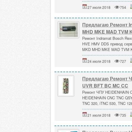
27 июля 2018
754
Предлагаю Ремонт I
MHD MKE MAD TVM 
Ремонт Indramat Bosch 
HVE HMV DDS привод серв
MKD MHD MKE MAD TVM KD
24 июля 2018
727
Предлагаю Ремонт 
UVR BFT BC MC CC
Ремонт ЧПУ HEIDENHAIN 
HEIDENHAIN CNC TNC QSY
TNC 320, iTNC 530, TNC 128
21 июля 2018
735