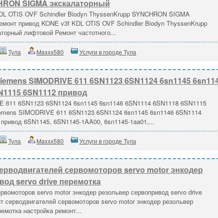
HRON SIGMA экскалаторный
DL OTIS OVF Schindler Biodyn ThyssenKrupp SYNCHRON SIGMA
емонт привод KONE v3f KDL OTIS OVF Schindler Biodyn ThyssenKrupp
рный лифтовой Ремонт частотного...
Тула
Maxxx580
Услуги в городе Тула
iemens SIMODRIVE 611 6SN1123 6SN1124 6sn1145 6sn11
N1115 6SN1112 привод
E 611 6SN1123 6SN1124 6sn1145 6sn1146 6SN1114 6SN1118 6SN1115
emens SIMODRIVE 611 6SN1123 6SN1124 6sn1145 6sn1146 6SN1114
привод 6SN1145, 6SN1145-1AA00, 6sn1145-1aa01,...
Тула
Maxxx580
Услуги в городе Тула
ерводвигателей сервомоторов servo motor энкодер
од servo drive перемотка
рвомоторов servo motor энкодер резольвер сервопривод servo drive
т серводвигателей сервомоторов servo motor энкодер резольвер
ремотка настройка ремонт...