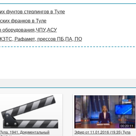
х фунтов стерлингов в Туле
ких франков в Туле
о оборудования,ЧПУ,АСУ
 КЗТС, Рафамет, прессов ПБ,ПА, ПО
00:20:11
Тула. 1941. Документальный
Эфир от 11.01.2016 (19.35) Тула