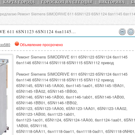
КАРТА ГОРОДА
ГОРОСКОП НA СEГОДНЯ
ВИКТОРИНА
Б
редлагаю Ремонт Siemens SIMODRIVE 611 6SN1123 6SN1124 6sn1145 6sn1
E 611 6SN1123 6SN1124 6sn1145...
xx580
Объявление просрочено
Ремонт Siemens SIMODRIVE 611 6SN1123 6SN1124 6sn1145
6sn1146 6SN1114 6SN1118 6SN1115 6SN1112 привод
Ремонт Siemens SIMODRIVE 611 6SN1123 6SN1124 6sn1145
6sn1146 6SN1114 6SN1118 6SN1115 6SN1112 привод
6SN1145, 6SN1145-1AA00, 6sn1145-1aa01, 6SN1145-1BA01,
6SN1145-1BA02, 6SN1145-1BB00,
6SN1146, 6SN1146-1AB00, 6sn1146-1ab01, 6SN1146-1AB00,
6SN1146-1BB01, 6SN1146-1BB02,
6SN1123, 6SN1123-1AA00, 6SN1123-1AA01, 6SN1123-1AA02,
6SN1123-1AB00, 6sn1123-1ab01,
6sn1123-1ac01, 6SN1124, 6SN1124-1AA00, 6sn1124-1aa01, 6SN11
1AB00, 6SN1118,
6SN1118-0AA11, 6sn1118-0ae11, 6sn1118-0ad11, 6SN1118-0NH01