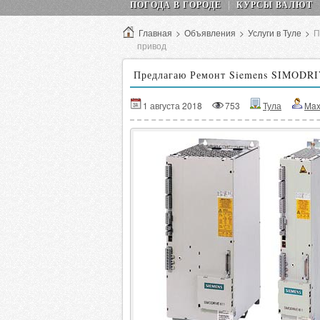
ПОГОДА В ГОРОДЕ
КУРСЫ ВАЛЮТ
Главная
>
Объявления
>
Услуги в Туле
>
П
привод
Предлагаю Ремонт Siemens SIMODRIV
1 августа 2018
753
Тула
Max