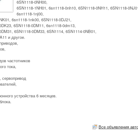
6SN1118-0NH00,
6SN1118-1NH01, 6sn1118-0nh10, 6SN1118-0NH11, 6SN1118-0NJ0
6sn1118-1nj00,
NK01, 6sn1118-1nk00, 6SN1118-0DJ21,
0DK23, 6SN1118-0DM11, 6sn1118-0dm13,
0DM31, 6SN1118-0DM33, 6SN1114, 6SN1114-0NB01,
A11 и другое.
приводов,
ов,
дов частотников
го тока,
, сервопривод
вателей,
онного устройства 6 месяцев.
блока.
Все объявления авт