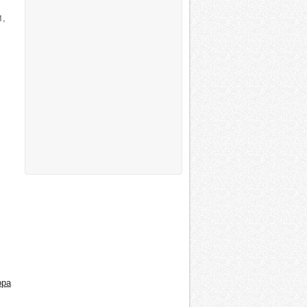
1,
ора