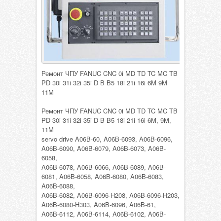
Ремонт ЧПУ FANUC CNC 0i MD TD TC MC TB
PD 30i 31i 32i 35i D B B5 18i 21i 16i 6M 9M
11M
Ремонт ЧПУ FANUC CNC 0i MD TD TC MC TB
PD 30i 31i 32i 35i D B B5 18i 21i 16i 6M, 9M,
11M
servo drive A06B-60, A06B-6093, A06B-6096,
A06B-6090, A06B-6079, A06B-6073, A06B-
6058,
A06B-6078, A06B-6066, A06B-6089, A06B-
6081, A06B-6058, A06B-6080, A06B-6083,
A06B-6088,
A06B-6082, A06B-6096-H208, A06B-6096-H203,
A06B-6080-H303, A06B-6096, A06B-61,
A06B-6112, A06B-6114, A06B-6102, A06B-