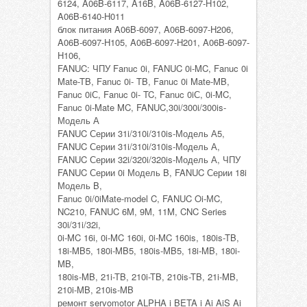
6124, A06B-6117, A16B, A06B-6127-H102,
A06B-6140-H011
блок питания A06B-6097, A06B-6097-H206,
A06B-6097-H105, A06B-6097-H201, A06B-6097-
H106,
FANUC: ЧПУ Fanuc 0i, FANUC 0i-MC, Fanuc 0i
Mate-TB, Fanuc 0i- TB, Fanuc 0i Mate-MB,
Fanuc 0iС, Fanuc 0i- TC, Fanuc 0iС, 0i-MC,
Fanuc 0i-Mate MC, FANUC,30i/300i/300is-
Модель А
FANUC Серии 31i/310i/310is-Модель А5,
FANUC Серии 31i/310i/310is-Модель А,
FANUC Серии 32i/320i/320is-Модель А, ЧПУ
FANUC Серии 0i Модель B, FANUC Серии 18i
Модель B,
Fanuc 0i/0iMate-model C, FANUC Oi-МC,
NC210, FANUC 6M, 9M, 11M, CNC Series
30i/31i/32i,
0i-MC 16i, 0i-MC 160i, 0i-MC 160is, 180is-TB,
18i-MB5, 180i-MB5, 180is-MB5, 18i-MB, 180i-
MB,
180is-MB, 21i-TB, 210i-TB, 210is-TB, 21i-MB,
210i-MB, 210is-MB
ремонт servomotor ALPHA i BETA i Ai AiS Ai