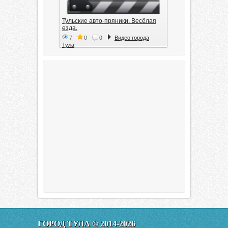
Тульские авто-пряники. Весёлая
езда.
7
0
0
Видео города
Тула
Тула. 1941. Документальный
фильм
6
0
0
Видео города
Тула
00:20:11
Эфир от 11.01.2016 (19.35) Тула
ГОРОД ТУЛА © 2014-2026