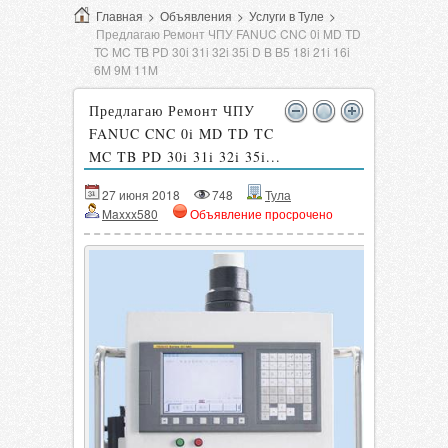
Главная
>
Объявления
>
Услуги в Туле
>
Предлагаю Ремонт ЧПУ FANUC CNC 0i MD TD
TC MC TB PD 30i 31i 32i 35i D B B5 18i 21i 16i
6M 9M 11M
Предлагаю Ремонт ЧПУ
FANUC CNC 0i MD TD TC
MC TB PD 30i 31i 32i 35i...
27 июня 2018
748
Тула
Maxxx580
Объявление просрочено