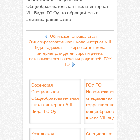
Общеобразовательная школа-интернат
VIII Вида, ГС Оу, то обращайтесь к
администрации сайта.
Обнинская Специальная
Общеобразовательная школа-интернат VIII
Вида Надежда
|
Киреевская школа-
интернат для детей сирот и детей,
оставшихся без попечения родителей, ГОУ
ТО
Сосенская
ГОУ ТО
Специальная
Новомосковская
Общеобразовательная
специальная
школа-интернат VIII
коррекционная
Вида, ГС Оу
общеобразовательная
школа VIII вида
Козельская
Специальная