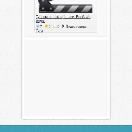
Тульские авто-пряники. Весёлая
езда.
7
0
0
Видео города
Тула
Тула. 1941. Документальный
фильм
6
0
0
Видео города
Тула
00:20:11