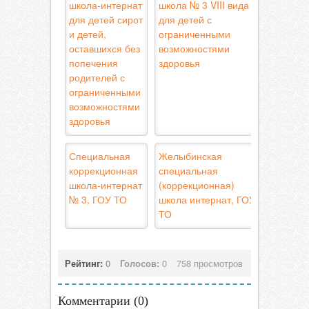
школа-интернат
школа № 3 VIII вида
для детей сирот
для детей с
и детей,
ограниченными
оставшихся без
возможностями
попечения
здоровья
родителей с
ограниченными
возможностями
здоровья
Специальная
Желыбинская
коррекционная
специальная
школа-интернат
(коррекционная)
№ 3, ГОУ ТО
школа интернат, ГОУ
ТО
Рейтинг:
0
Голосов:
0
758 просмотров
Комментарии (
0
)