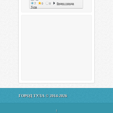
7
0
0
Видео города
Тула
Тула. 1941. Документальный
фильм
6
0
0
Видео города
Тула
00:20:11
Эфир от 11.01.2016 (19.35) Тула
ГОРОД ТУЛА © 2014-2026
160
0
0
Видео города
Тула
!