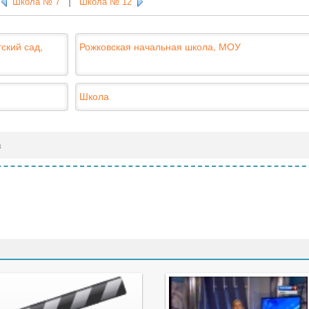
Школа № 7
|
Школа № 12
ский сад,
Рожковская начальная школа, МОУ
Школа
в