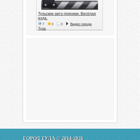
Тульские авто-пряники. Весёлая
езда.
7
0
0
Видео города
Тула
Тула. 1941. Документальный
фильм
6
0
0
Видео города
Тула
00:20:11
Эфир от 11.01.2016 (19.35) Тула
ГОРОД ТУЛА © 2014-2026