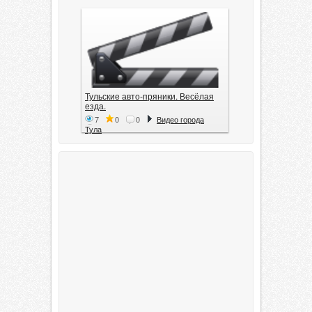
Тульские авто-пряники. Весёлая
езда.
7
0
0
Видео города
Тула
Тула. 1941. Документальный
фильм
6
0
0
Видео города
Тула