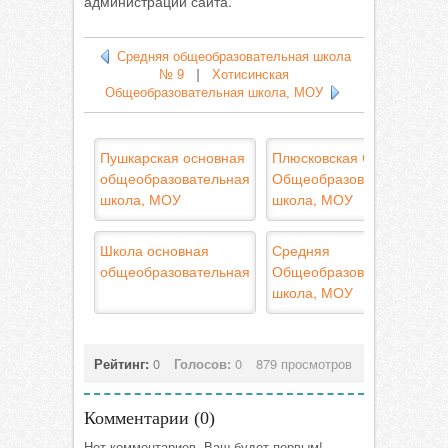
администрации сайта.
Средняя общеобразовательная школа
№ 9
|
Хотисинская
Общеобразовательная школа, МОУ
Пушкарская основная
Плюсковская Средняя
общеобразовательная
Общеобразовательная
школа, МОУ
школа, МОУ
Школа основная
Средняя
общеобразовательная
Общеобразовательная
школа, МОУ
Рейтинг:
0
Голосов:
0
879 просмотров
Комментарии (
0
)
Нет комментариев. Ваш будет первым!