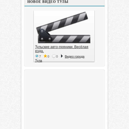
НОВОЕ ВИДЕО ТУЛЫ
Тульские авто-пряники. Весёлая
езда.
7
0
0
Видео города
Тула
Тула. 1941. Документальный
фильм
6
0
0
Видео города
Тула