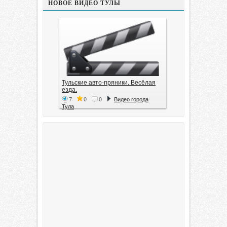
НОВОЕ ВИДЕО ТУЛЫ
Тульские авто-пряники. Весёлая
езда.
7
0
0
Видео города
Тула
Тула. 1941. Документальный
фильм
6
0
0
Видео города
Тула