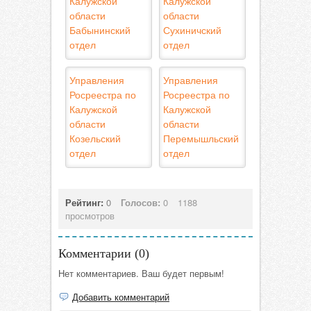
Калужской
Калужской
области
области
Бабынинский
Сухиничский
отдел
отдел
Управления
Управления
Росреестра по
Росреестра по
Калужской
Калужской
области
области
Козельский
Перемышльский
отдел
отдел
Рейтинг:
0
Голосов:
0
1188
просмотров
Комментарии (
0
)
Нет комментариев. Ваш будет первым!
Добавить комментарий