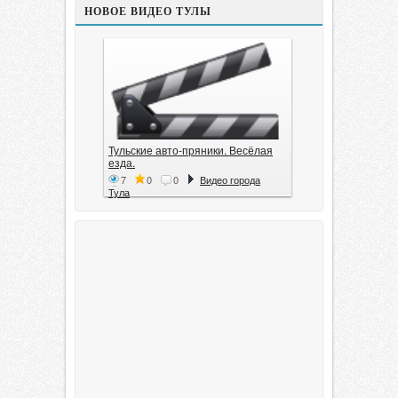
НОВОЕ ВИДЕО ТУЛЫ
Тульские авто-пряники. Весёлая
езда.
7
0
0
Видео города
Тула
Тула. 1941. Документальный
фильм
6
0
0
Видео города
Тула