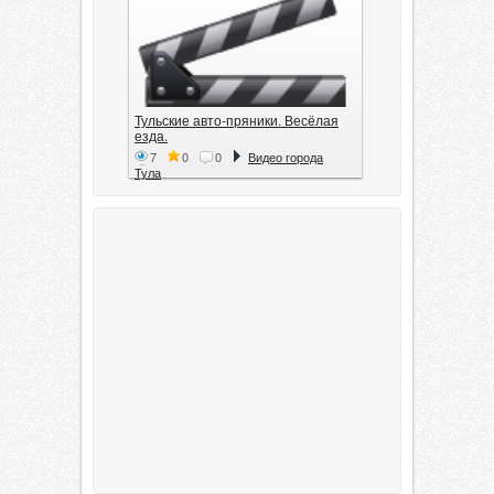
Тульские авто-пряники. Весёлая
езда.
7
0
0
Видео города
Тула
Тула. 1941. Документальный
фильм
6
0
0
Видео города
Тула